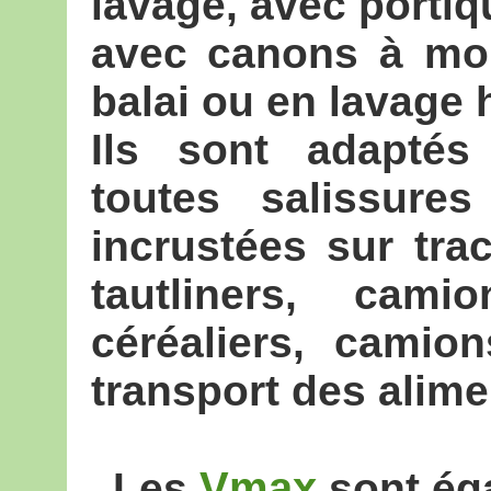
lavage, avec portiq
avec canons à mou
balai ou en lavage 
Ils sont adaptés 
toutes salissure
incrustées sur trac
tautliners, cami
céréaliers, camion
transport des alim
Vmax
Les
sont éga