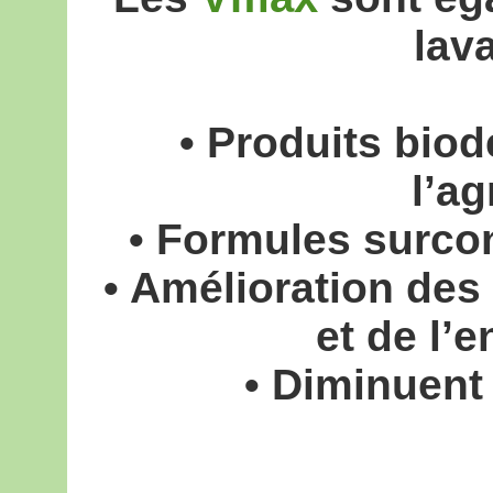
lav
• Produits bio
l’a
• Formules surco
• Amélioration des
et de l’
• Diminuent 